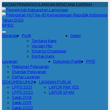
BADAN PENANGGULANGAN BENCANA DAERAH
BPBD
Beranda
Profil
Galeri
Tentang Kami
Visi dan Misi
Struktur Organisasi
Kontak Kami
Layanan
Dokumen Publik
PPID
Maklumat Pelayanan
Standar Pelayanan
Daftar Layanan
DOKUMEN UMUM
LAYANAN PUBLIK
LPPD 2021
LAPOR PAK YES
LPPD 2022
LAPOR SP4N
Sakib 2018
Sakib 2019
Sakib 2020