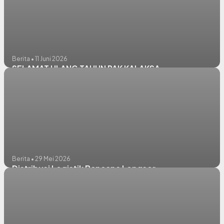
Berita • 11 Juni 2026
SELAMAT ULANG TAHUN PAK KALAKSA
Berita • 29 Mei 2026
Distribusi Logistik Bencana Longsor