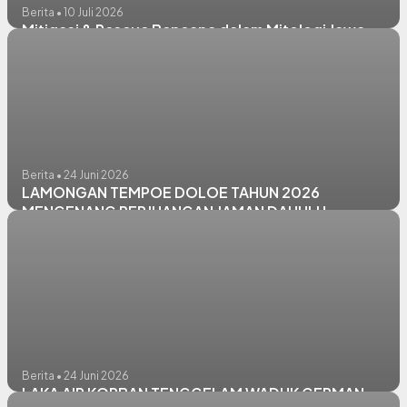
Berita • 10 Juli 2026
Mitigasi & Rescue Bencana dalam Mitologi Jawa
Berita • 24 Juni 2026
LAMONGAN TEMPOE DOLOE TAHUN 2026
MENGENANG PERJUANGAN JAMAN DAHULU
Berita • 24 Juni 2026
LAKA AIR KORBAN TENGGELAM WADUK GERMAN