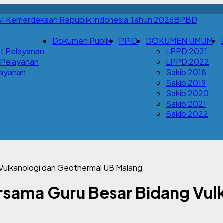
BPBD
Dokumen Publik
PPID
DOKUMEN UMUM
t Pelayanan
LPPD 2021
 Pelayanan
LPPD 2022
Layanan
Sakib 2018
Sakib 2019
Sakib 2020
Sakib 2021
Sakib 2022
 Vulkanologi dan Geothermal UB Malang
ersama Guru Besar Bidang Vu