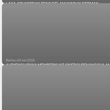
LAKA AIR KORBAN TENGGELAM WADUK GERMAN
Berita • 24 Juni 2026
AUDIENSI UPAYA MEMPERKUAT SINERGI PENANGGUL