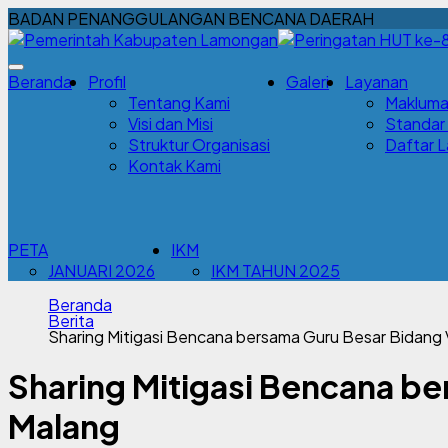
BADAN PENANGGULANGAN BENCANA DAERAH
Beranda
Profil
Galeri
Layanan
Tentang Kami
Makluma
Visi dan Misi
Standar
Struktur Organisasi
Daftar 
Kontak Kami
PETA
IKM
JANUARI 2026
IKM TAHUN 2025
Beranda
Berita
Sharing Mitigasi Bencana bersama Guru Besar Bidang
Sharing Mitigasi Bencana b
Malang