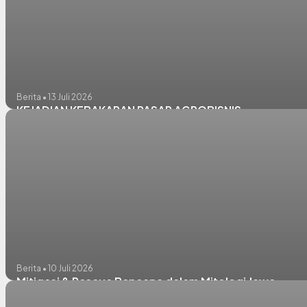
Berita • 13 Juli 2026
KEJADIAN KEBAKARAN PASAR AGROBISNIS
Berita • 10 Juli 2026
Mitigasi & Rescue Bencana dalam Mitologi Jawa