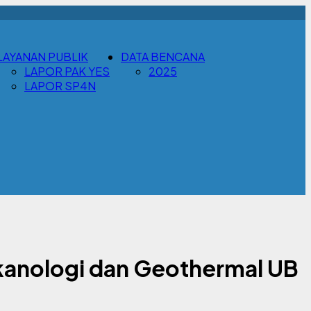
LAYANAN PUBLIK
DATA BENCANA
LAPOR PAK YES
2025
LAPOR SP4N
lkanologi dan Geothermal UB